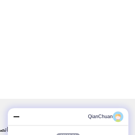
QianChuan
وصلة سريعة
اتص