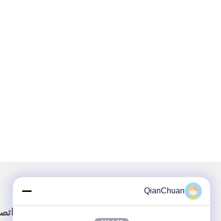
QianChuan
وصلة سريعة
اتص