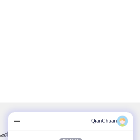
QianChuan
وصلة سريعة
اتص