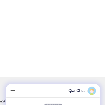
QianChuan
وصلة سريعة
اتص