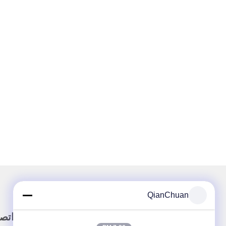
QianChuan
وصلة سريعة
اتص