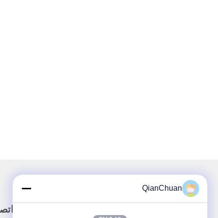
QianChuan
وصلة سريعة
اتص