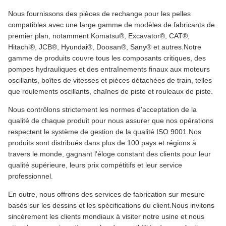
200,000 m2 de surface d'usine
Plus de 1 000 ensembles d'équipements de traitement et
de fabrication CNC
91 brevets nationaux autorisés
Fondée en 2016, la société Xingtai Zhongwei Zhuote Hydraulic
Technology Co., Ltd. est une société de technologie hydraulique
basée en Chine.exploite des années d'expertise dans l'industrie
pour s'imposer comme fabricant et exportateur professionnel de
pelles et de composants hydrauliquesNous nous engageons à
fournir aux clients des solutions d'approvisionnement uniques.
Nous fournissons des pièces de rechange pour les pelles
compatibles avec une large gamme de modèles de fabricants de
premier plan, notamment Komatsu®, Excavator®, CAT®,
Hitachi®, JCB®, Hyundai®, Doosan®, Sany® et autres.Notre
gamme de produits couvre tous les composants critiques, des
pompes hydrauliques et des entraînements finaux aux moteurs
oscillants, boîtes de vitesses et pièces détachées de train, telles
que roulements oscillants, chaînes de piste et rouleaux de piste.