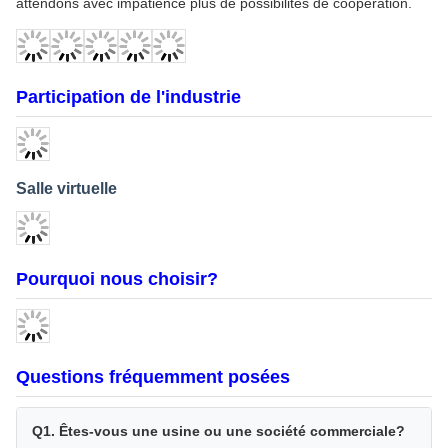
Nous contrôlons strictement les normes d'acceptation de la
qualité de chaque produit pour nous assurer que nos opérations
respectent le système de gestion de la qualité ISO 9001.Nos
produits sont distribués dans plus de 100 pays et régions à
travers le monde, gagnant l'éloge constant des clients pour leur
qualité supérieure, leurs prix compétitifs et leur service
professionnel.
En outre, nous offrons des services de fabrication sur mesure
basés sur les dessins et les spécifications du client.Nous invitons
sincèrement les clients mondiaux à visiter notre usine et nous
attendons avec impatience plus de possibilités de coopération.