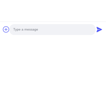
Photo
Video Call
Audio Call