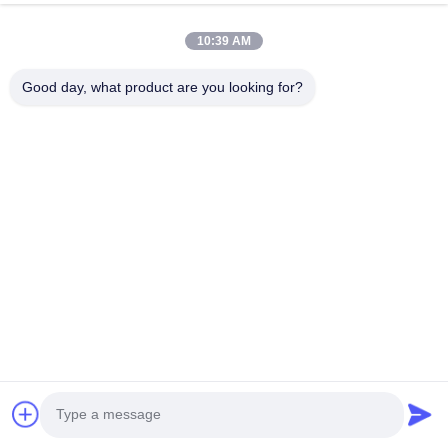
Pièces du train
10:39 AM
Dents de godet d'excavatrice
Good day, what product are you looking for?
Lien de voie de train d'atterrissage
Rouleau de voie de train d'atterrissage
Incidence d'oscillation d'excavatrice
Antenne FPC
Antenne PCB
Antenne GPS céramique
Câble/adaptateur coaxial RF
Moteur yuchai