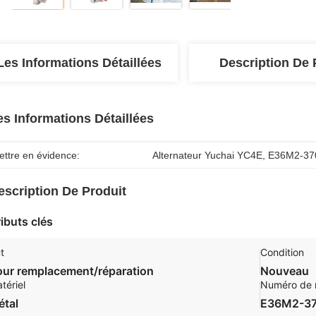
Les Informations Détaillées
Description De 
es Informations Détaillées
ettre en évidence:
Alternateur Yuchai YC4E
, 
E36M2-370
escription De Produit
ributs clés
t
Condition
our remplacement/réparation
Nouveau
tériel
Numéro de 
étal
E36M2-3