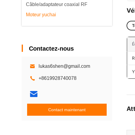
Câble/adaptateur coaxial RF
Vé
Moteur yuchai
T
É
Contactez-nous
R
lukas6shen@gmail.com
Y
+8619928740078
At
Contact maintenant