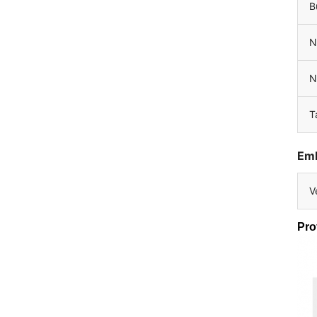
B
N
N
Ta
Emb
V
Prof