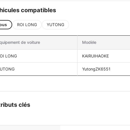
hicules compatibles
ous
ROI LONG
YUTONG
quipement de voiture
Modèle
OI LONG
KAIRUIHAOKE
UTONG
YutongZK6551
tributs clés