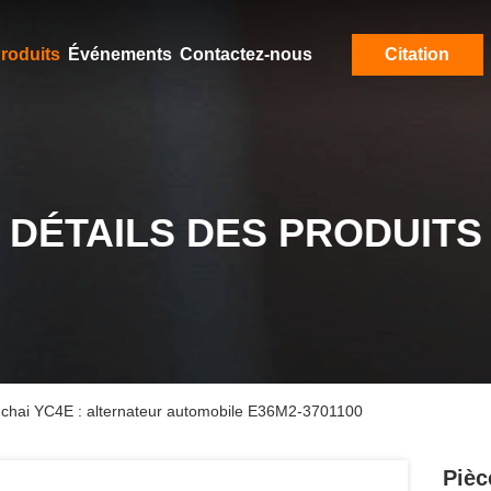
roduits
Événements
Contactez-nous
Citation
DÉTAILS DES PRODUITS
chai YC4E : alternateur automobile E36M2-3701100
Pièc