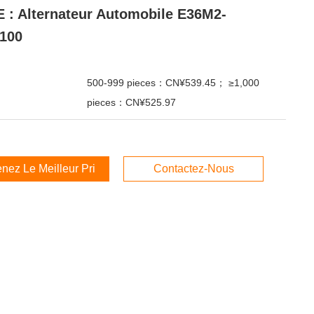
 : Alternateur Automobile E36M2-
100
500-999 pieces：CN¥539.45； ≥1,000
pieces：CN¥525.97
nez Le Meilleur Prix
Contactez-Nous