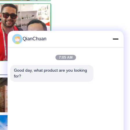
QianChuan
7:05 AM
Good day, what product are you looking 
for?