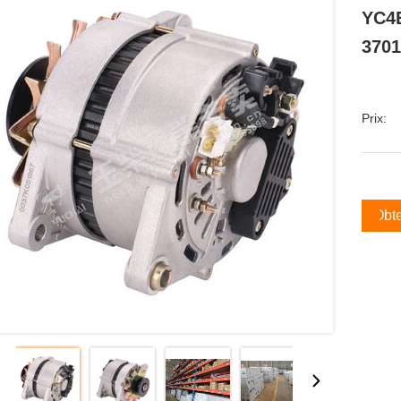
YC4E
3701
Prix:
Obte