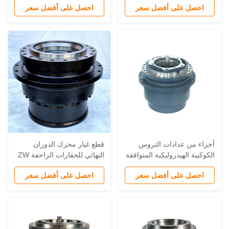
احصل على أفضل سعر
احصل على أفضل سعر
ZAX200 ZA330-3 ZA45
الحفارات
لنماذج
جزاء من عدادات التروس
قطع غيار محرك الدوران
لكوكبية الهيدروليكية المتوافقة
النهائي للحفارات الزاحفة ZW
مع ZW DX340LCA الحفار
Excavator E225 E336 جهاز
احصل على أفضل سعر
احصل على أفضل سعر
S340L معدات البناء
الدوران المجمع صندوق تروس
تخفيض الدوران