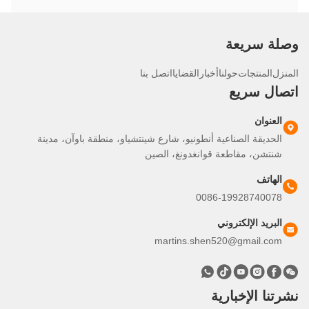
لة سريعة
نزل
المنتجات
حولنا
أخبار
القضايا
اتصل بنا
صال سريع
العنوان
الحديقة الصناعية أنطونيو، شارع شينتشياو، منطقة باوآن، مدينة
شنتشن، مقاطعة قوانغدونغ، الصين
الهاتف
0086-19928740078
البريد الإلكتروني
martins.shen520@gmail.com
تنا الإخبارية