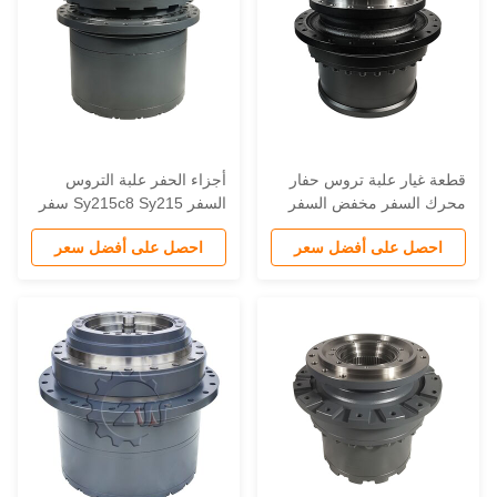
طعة غيار علبة تروس حفار
أجزاء الحفر علبة التروس
حرك السفر مخفض السفر
السفر Sy215c8 Sy215 سفر
مجموعة التروس النهائية E323
Sy235 القيادة النهائية بدون
احصل على أفضل سعر
احصل على أفضل سعر
E320 507 6561 507 655
محرك Sy195 سفر خفض
علبة التروس وصف