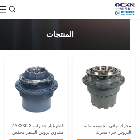
المنتجات
حرك نهائي مجموعة علبة
قطع غيار حفارات ZAX330-3
لتروس جزء محرك
صندوق تروس السفر مخفض
هيدروليكي للحفر ZW
كوكبي مصمم لتحسين وظائف