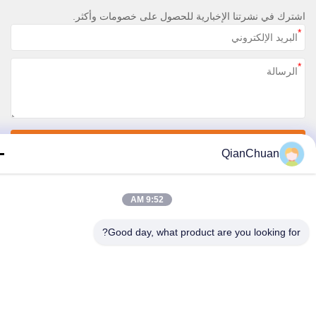
رك في نشرتنا الإخبارية للحصول على خصومات وأكثر.
اتصل بنا
QianChuan
سياسة الخصوصية
|
خريطة الموقع
9:52 AM
الصين جودة جيدة قطع غيار ماكينات الحفارات المورد. حقوق الطبع والنشر © 2026
Shenzhen Qianchuan Synergy Technology Co., Lt جميع الحقوق محفوظة
Good day, what product are you looking fo