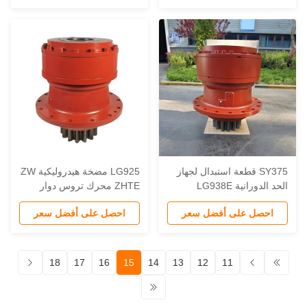
SY375 قطعة استبدال لجهاز
LG925 مضخة هيدروليكية ZW
الحد الدورانية LG938E
ZHTE محرك تروس دوار
LG939E LG942E Liugon
خفض دائرة مفتوحة مناسبة
احصل على أفضل سعر
احصل على أفضل سعر
Craw الحفر الهيدروليكي
على قطاعات آلات البناء
الحفارة الزحفية
18
17
16
15
14
13
12
11