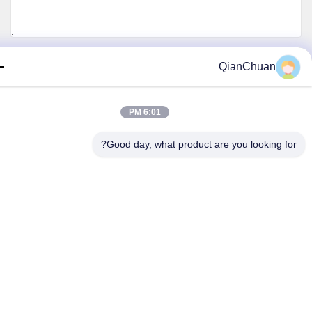
اتصل بنا
QianChuan
سياسة الخصوصية
|
خريطة الموقع
6:01 PM
الصين جودة جيدة قطع غيار ماكينات الحفارات المورد. حقوق الطبع والنشر © 2026
Shenzhen Qianchuan Synergy Technology Co., Lt جميع الحقوق محفوظة
Good day, what product are you looking fo