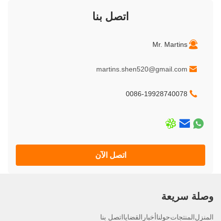
اتصل بنا
Mr. Martins
martins.shen520@gmail.com
0086-19928740078
اتصل الآن
لة سريعة
نزل
المنتجات
حولنا
أخبار
القضايا
اتصل بنا