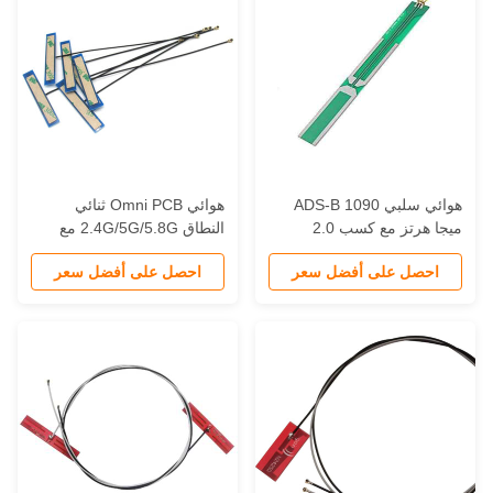
هوائي سلبي ADS-B 1090
هوائي Omni PCB ثنائي
ميجا هرتز مع كسب 2.0
النطاق 2.4G/5G/5.8G مع
ديسيبل 1060-1120 ميجا هرتز
موصل IPX هوائي داخلي WiFi
احصل على أفضل سعر
احصل على أفضل سعر
دعم تقليل تداخل اقتران
لكهرباء الساكنة