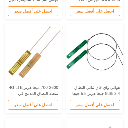
للكمبيوتر المحمول لـ Mini
لأجهزة الكمبيوتر المحمول
احصل على أفضل سعر
احصل على أفضل سعر
PCIe 3160 7260 623
MHF4 وحدة لاسلكية 2.4 جيجا
هرتز 5.8 جيجا هرتز BT إشارة
وائي واي فاي ثنائي النطاق
700-2600 ميجا هرتز 4G LTE
8dBi 2.4 جيجا هرتز 5.8 جيجا
متعدد النطاق المدمج في
هرتز IPX هوائي داخلي مع
هوائي PCB الدائرة المدمجة
احصل على أفضل سعر
احصل على أفضل سعر
كابل 50 سم لبطاقة PCIe
مع كابل واجهة U.fl IPX Mini
غيرة
PCI