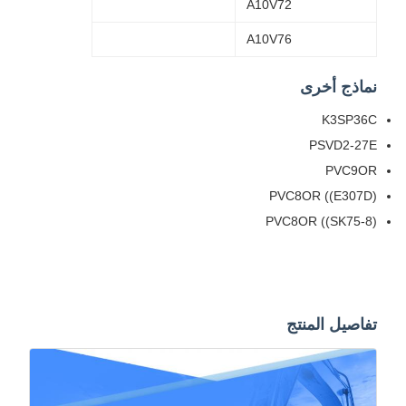
A10V72
A10V76
نماذج أخرى
K3SP36C
PSVD2-27E
PVC9OR
PVC8OR ((E307D)
PVC8OR ((SK75-8)
تفاصيل المنتج