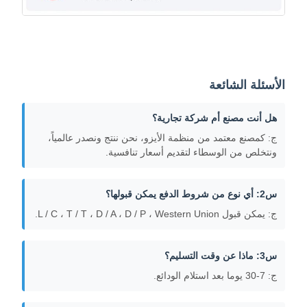
الأسئلة الشائعة
هل أنت مصنع أم شركة تجارية؟
ج: كمصنع معتمد من منظمة الأيزو، نحن ننتج ونصدر عالمياً،
ونتخلص من الوسطاء لتقديم أسعار تنافسية.
س2: أي نوع من شروط الدفع يمكن قبولها؟
ج: يمكن قبول L / C ، T / T ، D / A ، D / P ، Western Union.
س3: ماذا عن وقت التسليم؟
ج: 7-30 يوما بعد استلام الودائع.