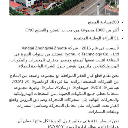
200مساحة المصنع
أكثر من 1000 مجموعة من معدات التصنيع والتصنيع CNC
91 البراءة الوطنية المعتمدة
تأسست في عام 2016 ، شركة Xingtai Zhongwei Zhuote
Hydraulic Technology Co. ، Ltd.تستفيد من سنوات الخبرة في
الصناعة لتثبيت نفسها كمصنع ومصدر محترف للمحفرات والمكونات
الهيدروليكيةنحن ملتزمون بتوفير حلول الشراء الواحدة للعملاء.
نحن نقدم قطع غيار الحفر المتوافقة مع مجموعة واسعة من النماذج
من الشركات المصنعة الرائدة، بما في ذلك كوماتسو®، ®، CAT®،
هيتاشي®، JCB®، هيونداي®، دوسان®، ساني®، وغيرها.مجموعة
منتجاتنا تغطي جميع المكونات الحيوية، من المضخات الهيدروليكية
والمحركات النهائية إلى المحركات المتحركة وصناديق التروس وقطع
الغيار تحت السيارات مثل محامل المتحركة وسلاسل المسارات
وملفات المسارات.
نحن نسيطر بدقة على معايير قبول الجودة لكل منتج لضمان أن
عملياتنا تلتزم بنظام إدارة الجودة ISO 9001.