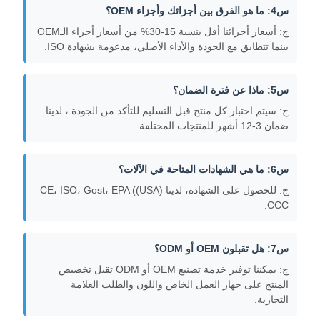
س4: ما هو الفرق بين أجزائك وأجزاء OEM؟
ج: أسعار أجزائنا أقل بنسبة 15-30% من أسعار أجزاء الـOEM
بينما تتطابق مع الجودة والأداء الأصلي، مدعومة بشهادة ISO.
س5: ماذا عن فترة الضمان؟
ج: سيتم اختبار كل منتج قبل التسليم للتأكد من الجودة ، لدينا
ضمان 3-12 أشهر للمنتجات المختلفة.
س6: ما هي الشهادات المتاحة في الآلات؟
ج: للحصول على الشهادة، لدينا CE، ISO، Gost، EPA ((USA)
CCC.
س7: هل تقبلون OEM أو ODM؟
ج: يمكننا توفير خدمة تصنيع OEM أو ODM تقبل تخصيص
المنتج على جهاز العمل الخاص واللون والطلب العلامة
التجارية.