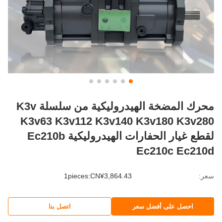
محرك المضخة الهيدروليكية من سلسلة K3v
K3v63 K3v112 K3v140 K3v180 K3v2
لقطع غيار الحفارات الهيدروليكية Ec210b
Ec210c Ec21
:
1pieces:CN¥3,864.43
احصل على أفضل سعر
اتصل بنا