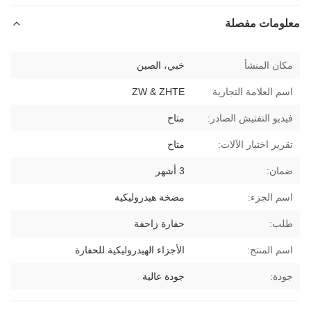
لومات مفصلة
كان المنشأ
خبي، الصين
م العلامة التجارية
ZW & ZHTE
ديو التفتيش الصادر:
متاح
رير اختبار الآلات:
متاح
مان:
3 أشهر
سم الجزء:
مضخة هيدروليكية
لب:
حفارة زاحفة
سم المنتج:
الأجزاء الهيدروليكية للحفارة
ودة:
جودة عالية