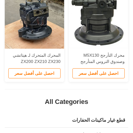
محرك التأرجح M5X130
المحرك المتحرك لـ هيتاتشي
صندوق التروس المتأرجح
ZX200 ZX210 ZX230
للحفارات Zx200-3 Zax200-3
ZX240 الحفارات
احصل على أفضل سعر
احصل على أفضل سعر
Zax230 Zax270 Zax28
All Categories
طع غيار ماكينات الحفارات