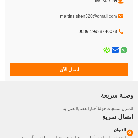
Mr. Martins
martins.shen520@gmail.com
0086-19928740078
اتصل الآن
لة سريعة
نزل
المنتجات
حولنا
أخبار
القضايا
اتصل بنا
صال سريع
العنوان
الحديقة الصناعية أنطونيو، شارع شينتشياو، منطقة باوآن، مدينة