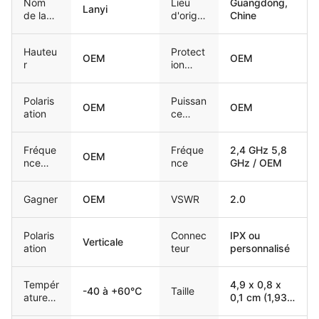
Nom
Lieu
Guangdong,
Lanyi
de la
d'origin
Chine
marque
e
Hauteu
Protect
OEM
OEM
r
ion
contre
la
Polaris
Puissan
pénétr
OEM
OEM
ation
ce
ation
d'entré
e
Fréque
Fréque
2,4 GHz 5,8
maxim
OEM
nce
nce
GHz / OEM
ale
d'anten
ne
Gagner
OEM
VSWR
2.0
Polaris
Connec
IPX ou
Verticale
ation
teur
personnalisé
Tempér
4,9 x 0,8 x
-40 à +60℃
Taille
ature
0,1 cm (1,93 x
de
0,31 x 0,04