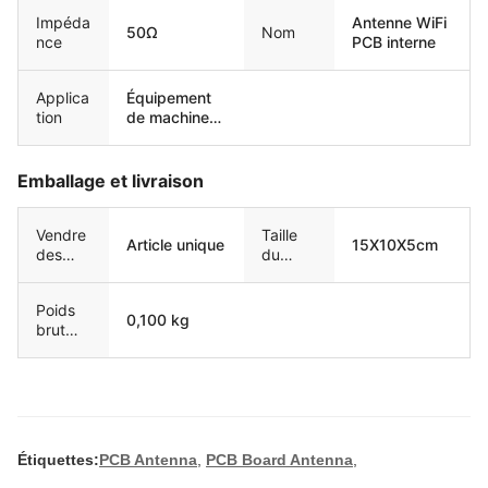
travail
pouces) /
Impéda
Antenne WiFi
OEM
50Ω
Nom
nce
PCB interne
Applica
Équipement
tion
de machines
intelligent
Emballage et livraison
Vendre
Taille
Article unique
15X10X5cm
des
du
unités
paquet
unique
Poids
0,100 kg
brut
unique
Étiquettes:
PCB Antenna
,
PCB Board Antenna
,