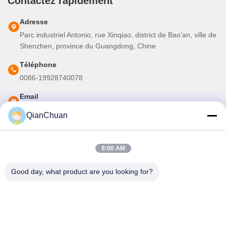
Contactez rapidement
Adresse
Parc industriel Antonio, rue Xinqiao, district de Bao'an, ville de
Shenzhen, province du Guangdong, Chine
Téléphone
0086-19928740078
Email
martins.shen520@gmail.com
QianChuan
Notre newsletter
9:00 AM
Abonnez-vous à notre newsletter pour des réductions et plus
Good day, what product are you looking for?
encore.