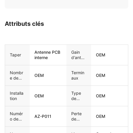
Attributs clés
Antenne PCB
Gain
Taper
OEM
interne
d'anten
ne
Nombr
Termin
OEM
OEM
e de
aux
bandes
Installa
Type
OEM
OEM
tion
de
connec
teur
Numér
Perte
AZ-P011
OEM
o de
de
modèle
retour