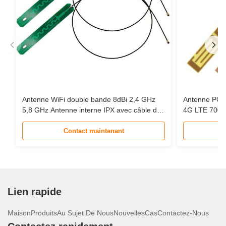
Antenne WiFi double bande 8dBi 2,4 GHz
Antenne PCB 
5,8 GHz Antenne interne IPX avec câble de
4G LTE 700-
50 cm pour carte Mini PCIe
d'interface U.
Contact maintenant
Lien rapide
Maison
Produits
Au Sujet De Nous
Nouvelles
Cas
Contactez-Nous