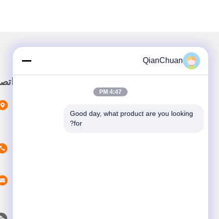
QianChuan
وصلة سريعة
اتص
4:47 PM
المنزل
Good day, what product are you looking 
المنتجات
for?
حولنا
اتصل بنا