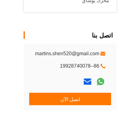
محرك يوشاي
اتصل بنا
martins.shen520@gmail.com
86--19928740078
اتصل الآن