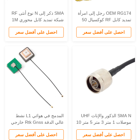
OEM RG174 رجل إلى امرأة
SMA ذكر إلى N نوع أنثى RF
تمديد كابل RF كوكسيال 50
شبكة تمديد كابل محوري 1M
أوم مقاومة N امرأة إلى RP
RG316 DC ~ 6 جيجا هرتز 50
احصل على أفضل سعر
احصل على أفضل سعر
لهوائي القفز للهوائي RFID
أوم RFID RF هوائي
SMA N الذكور والإناث UHF
المدمج في هوائي L1 نشط
موصلات 1 متر 3 متر 5 متر 10
عالي الدقة Rtk Gnss خارجي
متر 20 متر هوائي كابل
لتحديد المواقع السيراميك مع
احصل على أفضل سعر
احصل على أفضل سعر
LMR200 LMR400 RG17
موصل