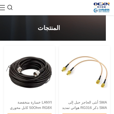
المنتجات
SMA أنثى الحاجز جبل إلى
LANYI خسارة منخفضة
SMA ذكر RG316 هوائي تمديد
50Ohm RG8X كابل محوري
ابل ضفيرة كابل قافز هوائي
صلب UHF PL259 ذكر ذكر