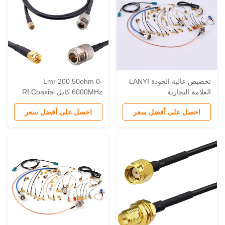
تخصيص عالية الجودة LANYI
Lmr 200 50ohm 0-
لعلامة التجارية
6000MHz كابل Rf Coaxial
1.13/Rg174/Rg178/Rg316/Rg58/LMR200/LMR300/LMR400
Sma ذكر إلى N ذكر لجهاز Rf
احصل على أفضل سعر
احصل على أفضل سعر
RFID
SMA/TNC/BNC/UF
وصلات كابل منخفض
لخسارة