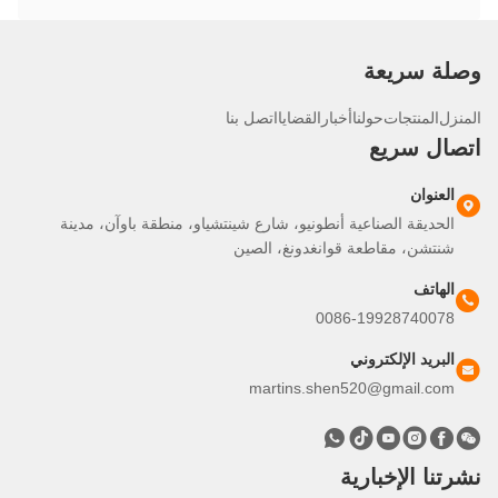
لة سريعة
نزل
المنتجات
حولنا
أخبار
القضايا
اتصل بنا
صال سريع
العنوان
الحديقة الصناعية أنطونيو، شارع شينتشياو، منطقة باوآن، مدينة
شنتشن، مقاطعة قوانغدونغ، الصين
الهاتف
0086-19928740078
البريد الإلكتروني
martins.shen520@gmail.com
تنا الإخبارية