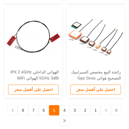
RG58 RF كابل محوري
لاتصالات
ائجة البيع مخصص السيراميك
الهوائي الداخلي IPX 2.4GHz
التصحيح هوائي Gps Gnss
5GHz 3dBi الهوائي WiFi
Antena 25*25*4m ثنائي
للكمبيوتر المحمول لـ Mini
احصل على أفضل سعر
احصل على أفضل سعر
النطاق الداخلي 915mhz
PCIe 3160 7260 6235
وائي السيراميك
8
7
6
5
4
3
2
1