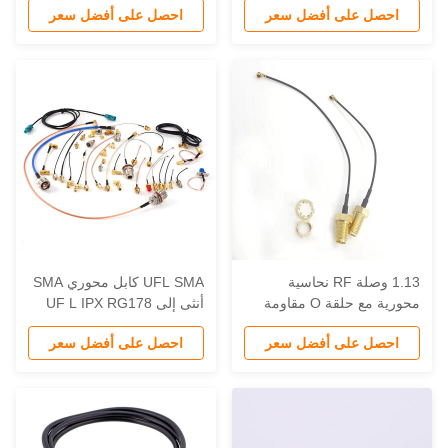
احصل على أفضل سعر
احصل على أفضل سعر
حول
DC ~ 6GHz موصل نحاس
-18dB خسارة العودة أنتينا CB
1.13 وصلة RF نحاسية
UFL SMA كابل محوري SMA
محورية مع حلقة O مقاومة
أنثى إلى UF L IPX RG178
للماء Rp Sma أنثى إلى Ipx
1.13 ضفيرة كابل قافز هوائي
احصل على أفضل سعر
احصل على أفضل سعر
U كابل ضفيرة
محول