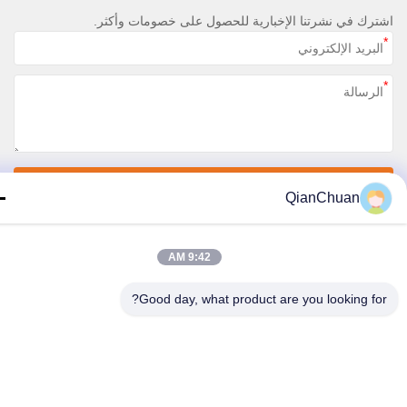
رك في نشرتنا الإخبارية للحصول على خصومات وأكثر.
اتصل بنا
QianChuan
سياسة الخصوصية
|
خريطة الموقع
9:42 AM
الصين جودة جيدة قطع غيار ماكينات الحفارات المورد. حقوق الطبع والنشر © 2026
Shenzhen Qianchuan Synergy Technology Co., Lt جميع الحقوق محفوظة
Good day, what product are you looking fo