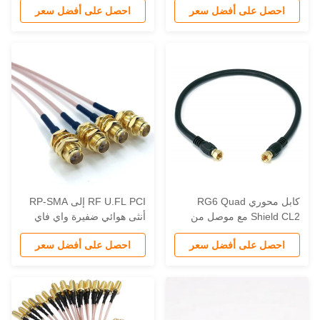
احصل على أفضل سعر
احصل على أفضل سعر
لى كاميرا BNC
سعر المصنع
كابل محوري RG6 Quad
RF U.FL PCI إلى RP-SMA
Shield CL2 مع موصل من
أنثى هوائي ضفيرة واي فاي
النوع F لكابلات الاتصالات
محوري RG-178 كابل اتصال
احصل على أفضل سعر
احصل على أفضل سعر
لتلفزيونية
منخفض الخسارة