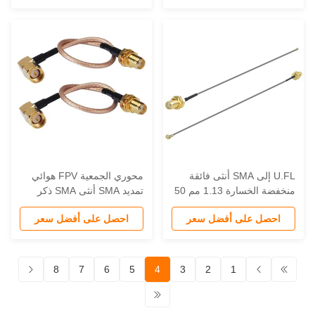
را شبكة لاسلكية
لاسلكي ميني PCI
U.FL إلى SMA أنثى فائقة
محوري الجمعية FPV هوائي
منخفضة الخسارة 1.13 مم 50
تمديد SMA أنثى SMA ذكر
أوم كابل ضفيرة محوري 50
الزاوية اليمنى كابل قافز DC-6
احصل على أفضل سعر
احصل على أفضل سعر
 لـ 4G LTE 5G
جيجا هرتز تردد كابلات
الاتصالات
8
7
6
5
4
3
2
1