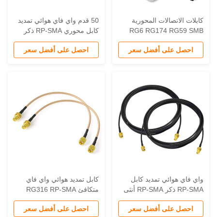
ابلات الاتصالات المحورية
50 قدم واي فاي هوائي تمديد
RG6 RG174 RG59 SM
كابل محوري RP-SMA ذكر
SMA TNC BNC UHF N
إلى RP-SMA أنثى الحاجز جبل
احصل على أفضل سعر
احصل على أفضل سعر
CRC9 مع موصل RP-SMA
مزدوج محمية وخسارة
50ohm 213 214 5
منخفضة
اي فاي هوائي تمديد كابل
كابل تمديد هوائي واي فاي
RP-SMA ذكر RP-SMA أنثى
متكافئ RG316 RP-SMA
RG174 50 مللي متر 50 أوم
الموصولات 30 سم 12 بوصة
احصل على أفضل سعر
احصل على أفضل سعر
 موزع إنترنت واي فاي الأمن
لواي فاي راوتر أمن كاميرا IP