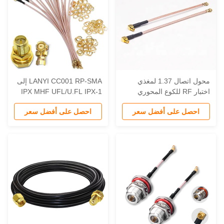
محول اتصال 1.37 لمغذي
LANYI CC001 RP-SMA إلى
اختبار RF للكوع المحوري
IPX MHF UFL/U.FL IPX-1
Mmcx ذكر مع خط إشارة
RG178 كابل محوري إناثي
احصل على أفضل سعر
احصل على أفضل سعر
مطلي بالفضة RG178 كابلات
للهوائيات WiFi PCI المصغرة
لاتصالات
مع خسارة العودة -18dB