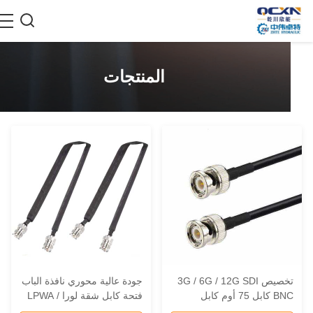
المنتجات
تخصيص 3G / 6G / 12G SDI
جودة عالية محوري نافذة الباب
BNC كابل 75 أوم كابل
فتحة كابل شقة لورا / LPWA
الاتصالات المحورية من BNC
هوائي مع UHF ذكر للتخصيص