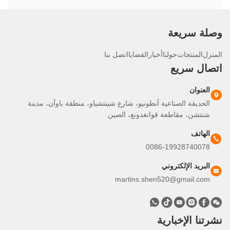
لة سريعة
نزل
المنتجات
حولنا
أخبار
القضايا
اتصل بنا
صال سريع
العنوان
الحديقة الصناعية أنطونيو، شارع شينتشياو، منطقة باوآن، مدينة
شنتشن، مقاطعة قوانغدونغ، الصين
الهاتف
0086-19928740078
البريد الإلكتروني
martins.shen520@gmail.com
تنا الإخبارية