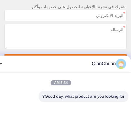
رك في نشرتنا الإخبارية للحصول على خصومات وأكثر.
اتصل بنا
QianChuan
سياسة الخصوصية
|
خريطة الموقع
5:34 AM
الصين جودة جيدة قطع غيار ماكينات الحفارات المورد. حقوق الطبع والنشر © 2026
Shenzhen Qianchuan Synergy Technology Co., Lt جميع الحقوق محفوظة
Good day, what product are you looking fo