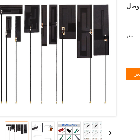
سعر:
عر