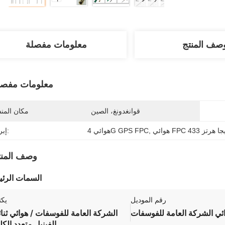
صف المنتج
معلومات مفصلة
معلومات مفصل
قوانغدونغ، الصين
مكان المن
 FPC 433 ميجا هرتز
, 
هوائي 4G GPS FPC
إبراز:
وصف المنت
السمات الرئي
رقم الموديل
يك
ئي الشركة العامة للفوسفات
الشركة العامة للفوسفات / هوائي ثنا
الفينيل متعدد الكل