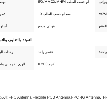
IPX/MMCX/MHF4 أو حسب الطلب
موص
VSW
10 سم أو حسب الطلب
طول:
لمنتج
هوائي مدمج
أسلو
التعبئة والتغليف والت
واحدة
عنصر واحد
وحدات البي
0.200 كجم
الوزن الإجمالي واح
Fl
,
FPC Antenna,Flexible PCB Antenna,FPC 4G Antenna
العلامات: