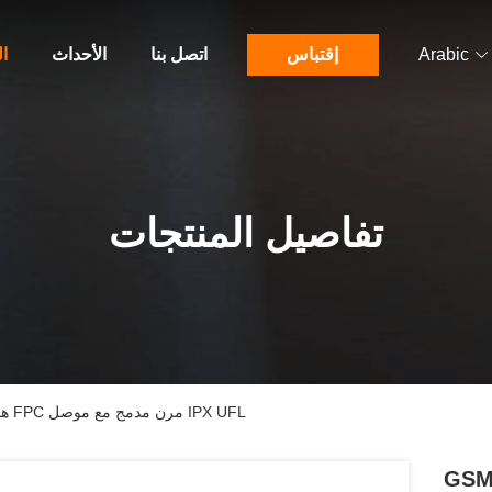
Arabic
إقتباس
اتصل بنا
الأحداث
ا
تفاصيل المنتجات
GSM Interna GPS 4G 433MHz هوائي FPC مرن مدمج مع موصل IPX UFL
ي FPC