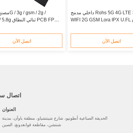
داخلي مدمج Rohs 5G 4G LTE 3G 2.4G
WIFI 2G GSM Lora IPX U.FL مصنع
433/470 / 5.8g
FPC  لوحدة GSM
هوائي مع هوائي FPC الطرفي المرن
اتصل الآن
اتصل الآن
اتصال سر
العنوان
الحديقة الصناعية أنطونيو، شارع شينتشياو، منطقة باوآن، مدينة
شنتشن، مقاطعة قوانغدونغ، الصين