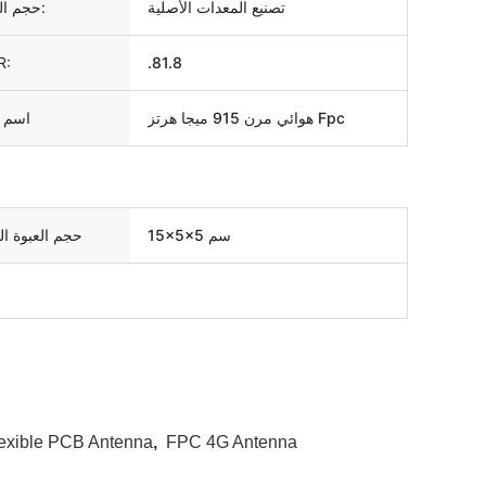
تصنيع المعدات الأصلية
حجم الهوائي:
R:
.81.8
هوائي مرن 915 ميجا هرتز Fpc
اسم ا
15x5x5 سم
حجم العبوة ال
exible PCB Antenna
,
FPC 4G Antenna