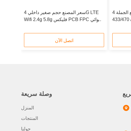
مصنع الجملة 4G / 3g / gsm / 2g /
سعر المصنع حجم صغير داخلي 4G LTE
 ثنائي النطاق PCB FPC
Wifi 2.4g 5.8g فليكس PCB FPC هوائي
IPX موصل FPC هوائي مرن
الخرائط نقل المدمج في FPC هوائي IPX
اتصل الآن
يع
وصلة سريعة
المنزل
المنتجات
حولنا