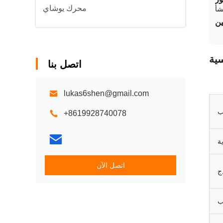
محرك يوشاي
شأ
ين
ية
اتصل بنا
lukas6shen@gmail.com
ب
+8619928740078
ة
اتصل الآن
ج
ب