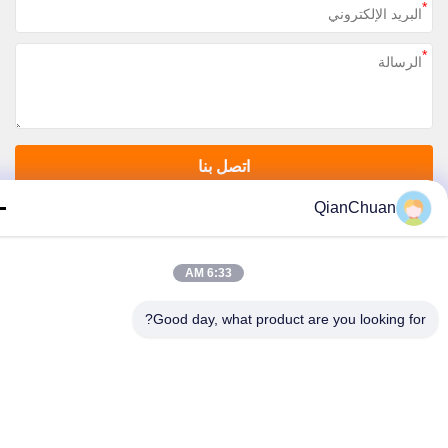
اتصل بنا
QianChuan
سياسة الخصوصية
|
خريطة الموقع
الصين جودة جيدة قطع غيار ماكينات الحفارات المورد. حقوق الطبع والنشر © 2026
Shenzhen Qianchuan Synergy Technology Co., Lt جميع الحقوق محفوظة
6:33 AM
Good day, what product are you looking fo