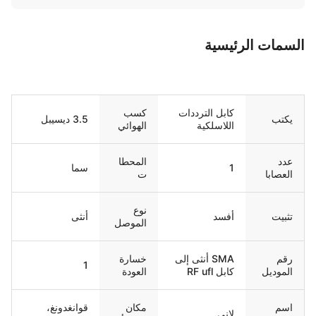
سمات الرئيسية
كابل الترددات
كسب
يكتب
3.5 ديسيبل
اللاسلكية
الهوائي
عدد
المحطا
1
سما
العصابا
ت
ت
نوع
تثبيت
أفسد
أنثى
الموصل
رقم
SMA أنثى إلى
خسارة
1
الموديل
كابل RF ufl
العودة
اسم
مكان
قوانغدونغ،
لاني