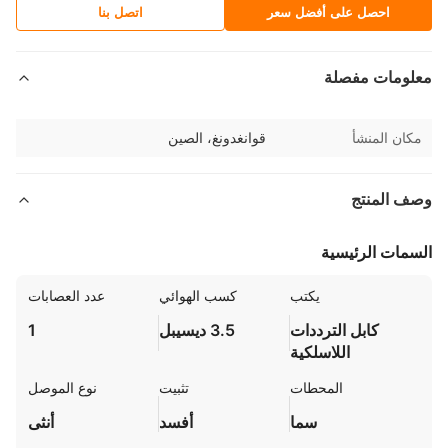
احصل على أفضل سعر
اتصل بنا
لومات مفصلة
كان المنشأ
قوانغدونغ، الصين
ف المنتج
مات الرئيسية
يكتب
كسب الهوائي
عدد العصابات
كابل الترددات
3.5 ديسيبل
1
اللاسلكية
المحطات
تثبيت
نوع الموصل
سما
أفسد
أنثى