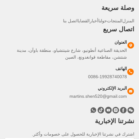
لة سريعة
نزل
المنتجات
حولنا
أخبار
القضايا
اتصل بنا
صال سريع
العنوان
الحديقة الصناعية أنطونيو، شارع شينتشياو، منطقة باوآن، مدينة
شنتشن، مقاطعة قوانغدونغ، الصين
الهاتف
0086-19928740078
البريد الإلكتروني
martins.shen520@gmail.com
تنا الإخبارية
رك في نشرتنا الإخبارية للحصول على خصومات وأكثر.