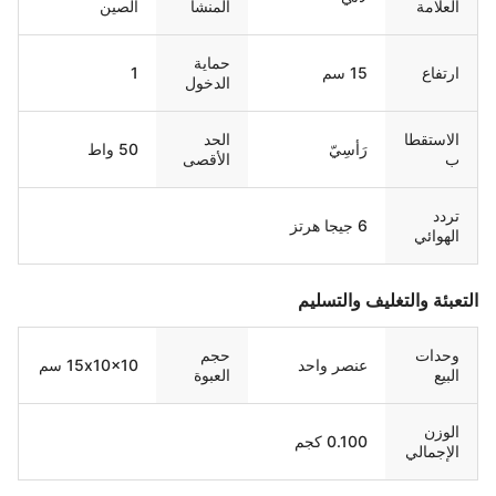
العلامة
المنشأ
الصين
التجارية
حماية
ارتفاع
15 سم
1
الدخول
الاستقطا
الحد
رَأسِيّ
50 واط
ب
الأقصى
لطاقة
الإدخال
تردد
6 جيجا هرتز
الهوائي
عبئة والتغليف والتسليم
وحدات
حجم
عنصر واحد
15x10x10 سم
البيع
العبوة
الواحدة
الوزن
0.100 كجم
الإجمالي
واحد