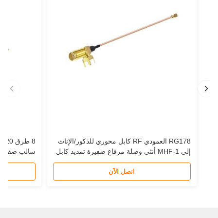
RG178 العمودي RF كابل محوري للذكور/الإناث
إلى MHF-1 أنثى وصلة مرفاع ضفيرة تمديد كابل
جيجا هرتز الاتصالات STC راوتر 5 
اتصل الآن