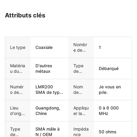
Attributs clés
Nombr
Le type
Coaxiale
1
e de
conduc
teurs
Matéria
D'autres
Type
Débarqué
u du
métaux
de
conduc
conduc
teur
teur
Numér
LMR200
Nom
Je vous en
o de
SMA de type
de
prie.
modèle
mâle-N
marque
Lieu
Guangdong,
Appliqu
0 à 6 000
d'origin
Chine
er la
MHz
e
fréque
nce
Type
SMA mâle à
Impéda
50 ohms
de
N / OEM
nce