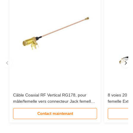
Câble Coaxial RF Vertical RG178, pour
8 voies 20 
mâle/femelle vers connecteur Jack femelle
femelle Exte
MHF-1, câble d'extension en queue de
câble Coaxia
cochon
Contact maintenant
Communicati