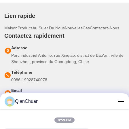
Lien rapide
Maison
Produits
Au Sujet De Nous
Nouvelles
Cas
Contactez-Nous
Contactez rapidement
Adresse
Parc industriel Antonio, rue Xinqiao, district de Bao'an, ville de
Shenzhen, province du Guangdong, Chine
Téléphone
0086-19928740078
Email
martins.shen520@gmail.com
QianChuan
Notre newsletter
8:59 PM