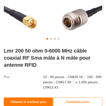
Lmr 200 50 ohm 0-6000 MHz câble
coaxial RF Sma mâle à N mâle pour
antenne RFID
Prix:
10 - 99 pieces：CN¥20.18； 100 - 999
pieces：CN¥17.48； ≥ 1,000 pieces：
CN¥13.43
Obtenez le meilleur prix
Contactez-nous