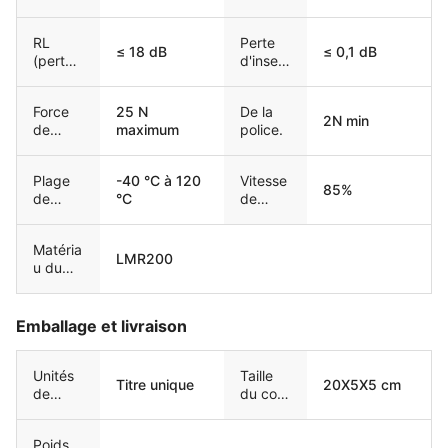
connec
teur
RL
Perte
≤ 18 dB
≤ 0,1 dB
(perte
d'insert
de
ion
rendem
Force
25 N
De la
ent)
2N min
de
maximum
police.
liaison
Plage
-40 °C à 120
Vitesse
85%
de
°C
de
tempér
propag
ature
ation
Matéria
LMR200
u du
câble
Emballage et livraison
Unités
Taille
Titre unique
20X5X5 cm
de
du colis
vente
unique
Poids