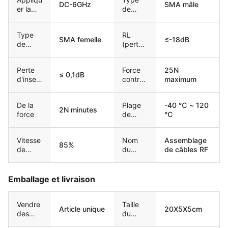
DC-6GHz
SMA mâle
er la
de
fréque
connec
nce
teur1
Type
RL
SMA femelle
≤-18dB
de
(perte
connec
de
teur2
retour)
Perte
Force
25N
≤ 0,1dB
d'insert
contrai
maximum
ion
gnante
De la
Plage
-40 ℃ ~ 120
2N minutes
force
de
℃
tempér
ature
Vitesse
Nom
Assemblage
85%
de
du
de câbles RF
propag
produit
ation
Emballage et livraison
Vendre
Taille
Article unique
20X5X5cm
des
du
unités
paquet