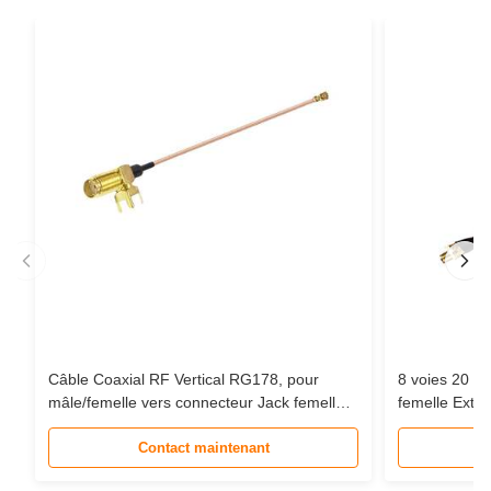
Câble Coaxial RF Vertical RG178, pour
8 voies 20 
mâle/femelle vers connecteur Jack femelle
femelle Exte
MHF-1, câble d'extension en queue de
câble Coaxia
cochon
Contact maintenant
Communicati