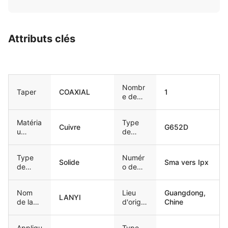
Attributs clés
Nombr
Taper
COAXIAL
1
e de
conduc
teurs
Matéria
Type
Cuivre
G652D
u
de
conduc
fibre
teur
Type
Numér
Solide
Sma vers Ipx
de
o de
conduc
modèle
teur
Nom
Lieu
Guangdong,
LANYI
de la
d'origin
Chine
marque
e
Appliqu
Type