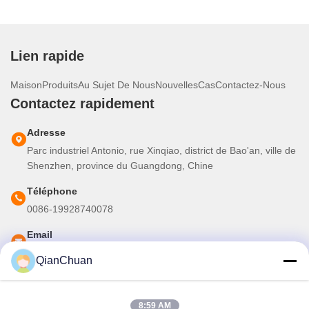
Lien rapide
Maison
Produits
Au Sujet De Nous
Nouvelles
Cas
Contactez-Nous
Contactez rapidement
Adresse
Parc industriel Antonio, rue Xinqiao, district de Bao'an, ville de
Shenzhen, province du Guangdong, Chine
Téléphone
0086-19928740078
Email
martins.shen520@gmail.com
QianChuan
Notre newsletter
8:59 AM