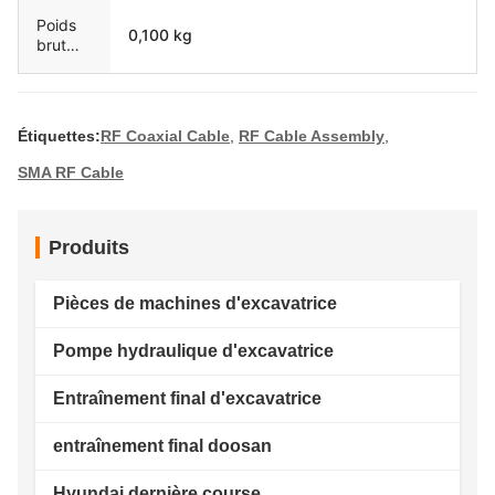
unique
Poids
0,100 kg
brut
unique
Étiquettes:
RF Coaxial Cable
,
RF Cable Assembly
,
SMA RF Cable
Produits
Pièces de machines d'excavatrice
Pompe hydraulique d'excavatrice
Entraînement final d'excavatrice
entraînement final doosan
Hyundai dernière course