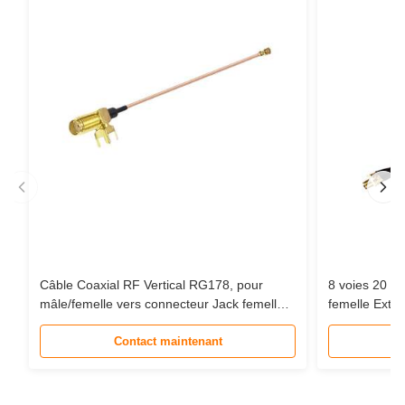
Câble Coaxial RF Vertical RG178, pour
8 voies 20 
mâle/femelle vers connecteur Jack femelle
femelle Exte
MHF-1, câble d'extension en queue de
câble Coaxia
cochon
Contact maintenant
Communicati