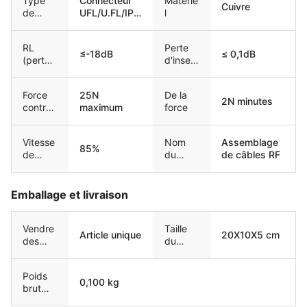
Type
Connecteur
Matérie
N, type
Cuivre
de
UFL/U.FL/IPX
l
F/TNC/BNC
connec
/IPX ou
teur2
personnalisa
RL
Perte
ble
≤-18dB
≤ 0,1dB
(perte
d'insert
de
ion
retour)
Force
25N
De la
2N minutes
contrai
maximum
force
gnante
Vitesse
Nom
Assemblage
85%
de
du
de câbles RF
propag
produit
ation
Emballage et livraison
Vendre
Taille
Article unique
20X10X5 cm
des
du
unités
paquet
unique
Poids
0,100 kg
brut
unique