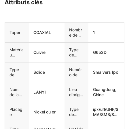
Attributs clés
Nombr
Taper
COAXIAL
1
e de
conduc
teurs
Matéria
Type
Cuivre
G652D
u
de
conduc
fibre
teur
Type
Numér
Solide
Sma vers Ipx
de
o de
conduc
modèle
teur
Nom
Lieu
Guangdong,
LANYI
de la
d'origin
Chine
marque
e
Placag
Type
ipx/ufl/UHF/S
Nickel ou or
e
de
MA/SMB/SM
connec
C/MCX,
teur1
MMCX, type