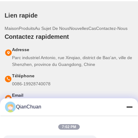
Lien rapide
Maison
Produits
Au Sujet De Nous
Nouvelles
Cas
Contactez-Nous
Contactez rapidement
Adresse
Parc industriel Antonio, rue Xinqiao, district de Bao'an, ville de
Shenzhen, province du Guangdong, Chine
Téléphone
0086-19928740078
Email
martins.shen520@gmail.com
QianChuan
Notre newsletter
7:02 PM