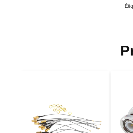
Éti
P