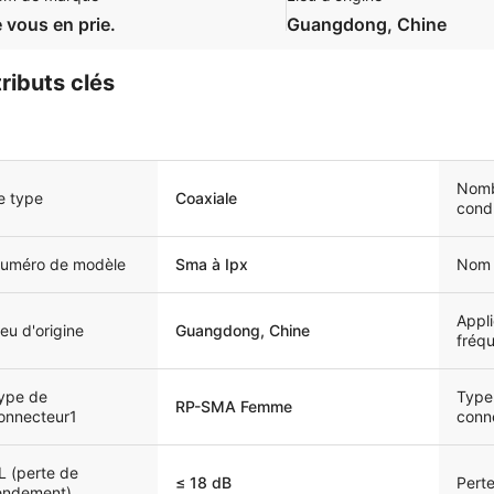
 vous en prie.
Guangdong, Chine
tributs clés
Nomb
e type
Coaxiale
cond
uméro de modèle
Sma à Ipx
Nom 
Appli
ieu d'origine
Guangdong, Chine
fréq
ype de
Type
RP-SMA Femme
onnecteur1
conn
L (perte de
≤ 18 dB
Perte
endement)