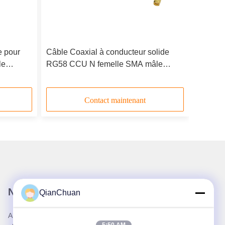
e pour
Câble Coaxial à conducteur solide
le
RG58 CCU N femelle SMA mâle
Hz 50W,
50ohm, faible perte, Communication
verticale
de Signal d'antenne de 10m, haute
qualité
Contact maintenant
Notre newsletter
QianChuan
Abonnez-vous à notre newsletter pour des réductions et