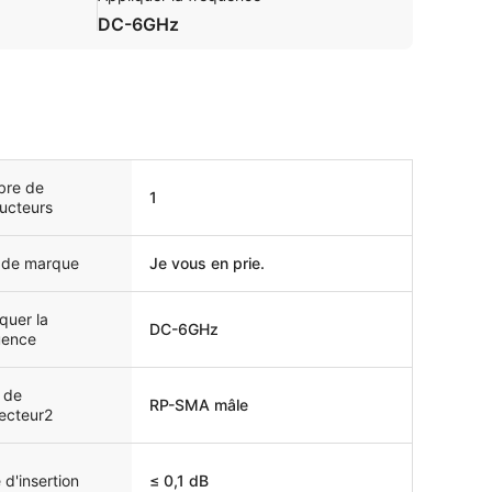
DC-6GHz
re de
1
ucteurs
de marque
Je vous en prie.
quer la
DC-6GHz
uence
 de
RP-SMA mâle
ecteur2
 d'insertion
≤ 0,1 dB