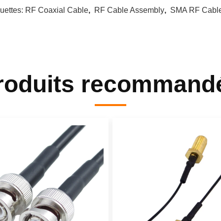
quettes:
RF Coaxial Cable
,
RF Cable Assembly
,
SMA RF Cabl
roduits recommand