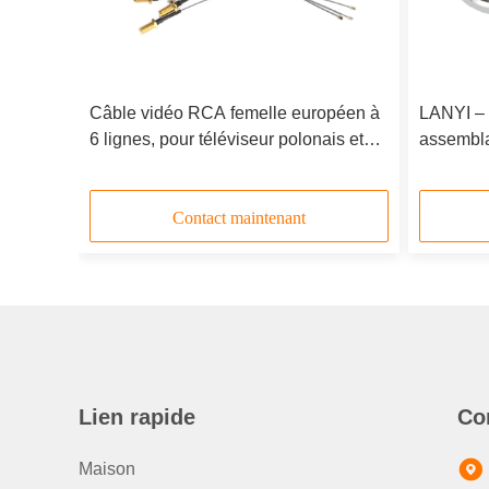
que des
Câble vidéo RCA femelle européen à
LANYI – 
5 de
6 lignes, pour téléviseur polonais et
assembl
de ZTE
slovaque, gaine en PVC, résolution
RG-316, 
4K
Communi
vente en
Contact maintenant
Lien rapide
Co
Maison