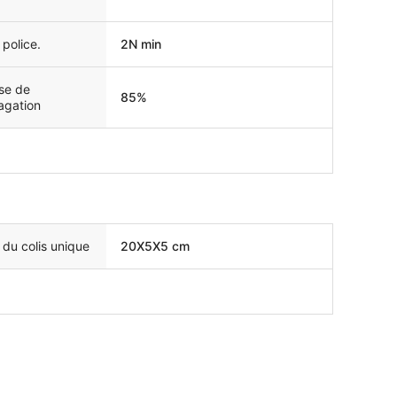
 police.
2N min
se de
85%
agation
e du colis unique
20X5X5 cm