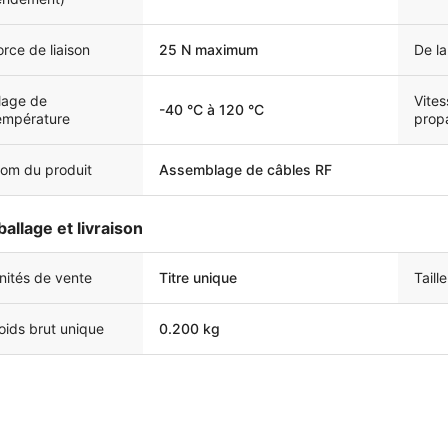
orce de liaison
25 N maximum
De la
lage de
Vites
-40 °C à 120 °C
empérature
prop
om du produit
Assemblage de câbles RF
allage et livraison
nités de vente
Titre unique
Taill
oids brut unique
0.200 kg