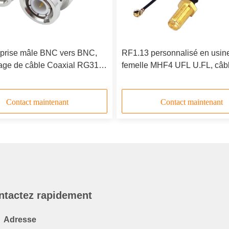
prise mâle BNC vers BNC,
RF1.13 personnalisé en usin
age de câble Coaxial RG316
femelle MHF4 UFL U.FL, câb
RF 50ohm, toronné en cuivre,
Coaxial étanche, tresses 6G
cation en queue de cochon,
Extension de Communication 
 gros d'usine
Contact maintenant
Contact maintenant
ntactez rapidement
Adresse