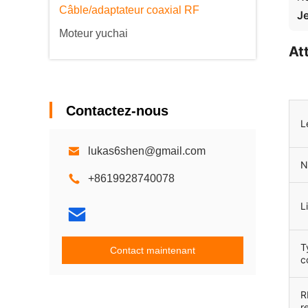
Câble/adaptateur coaxial RF
Je
Moteur yuchai
At
Contactez-nous
L
lukas6shen@gmail.com
N
+8619928740078
L
T
Contact maintenant
c
R
r