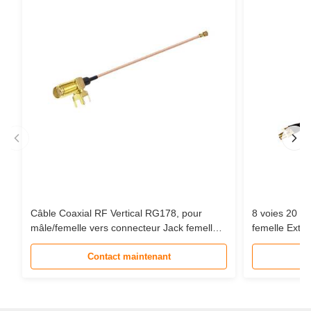
Câble Coaxial RF Vertical RG178, pour
8 voies 20 
mâle/femelle vers connecteur Jack femelle
femelle Exte
MHF-1, câble d'extension en queue de
câble Coaxia
cochon
Contact maintenant
Communicati