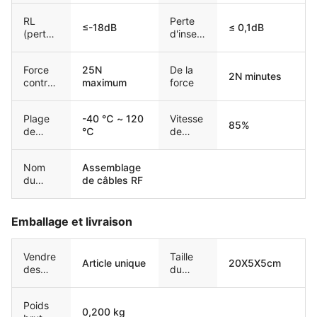
teur1
teur2
RL
Perte
≤-18dB
≤ 0,1dB
(perte
d'insert
de
ion
retour)
Force
25N
De la
2N minutes
contrai
maximum
force
gnante
Plage
-40 ℃ ~ 120
Vitesse
85%
de
℃
de
tempér
propag
ature
ation
Nom
Assemblage
du
de câbles RF
produit
Emballage et livraison
Vendre
Taille
Article unique
20X5X5cm
des
du
unités
paquet
unique
Poids
0,200 kg