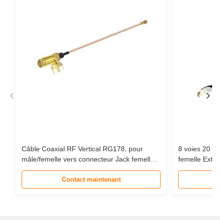
Câble Coaxial RF Vertical RG178, pour
8 voies 20 
mâle/femelle vers connecteur Jack femelle
femelle Exte
MHF-1, câble d'extension en queue de
câble Coaxia
cochon
Contact maintenant
Communicati