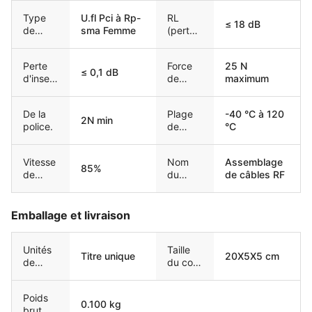
Type
U.fl Pci à Rp-
RL
≤ 18 dB
de
sma Femme
(perte
connec
de
teur
rendem
Perte
Force
25 N
ent)
≤ 0,1 dB
d'insert
de
maximum
ion
liaison
De la
Plage
-40 °C à 120
2N min
police.
de
°C
tempér
ature
Vitesse
Nom
Assemblage
85%
de
du
de câbles RF
propag
produit
ation
Emballage et livraison
Unités
Taille
Titre unique
20X5X5 cm
de
du colis
vente
unique
Poids
0.100 kg
brut