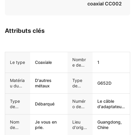
coaxial CC002
Attributs clés
Nombr
Le type
Coaxiale
1
e de
conduc
teurs
Matéria
D'autres
Type
G652D
u du
métaux
de
conduc
fibre
teur
Type
Numér
Le câble
Débarqué
de
o de
d'adaptateur
conduc
modèle
coaxial
teur
CC002
Nom
Je vous en
Lieu
Guangdong,
de
prie.
d'origin
Chine
marque
e