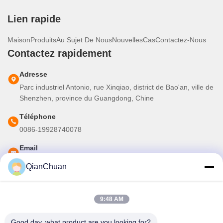
Lien rapide
Maison
Produits
Au Sujet De Nous
Nouvelles
Cas
Contactez-Nous
Contactez rapidement
Adresse
Parc industriel Antonio, rue Xinqiao, district de Bao'an, ville de
Shenzhen, province du Guangdong, Chine
Téléphone
0086-19928740078
Email
martins.shen520@gmail.com
QianChuan
Notre newsletter
9:48 AM
Abonnez-vous à notre newsletter pour des réductions et plus
Good day, what product are you looking for?