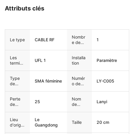
Attributs clés
Nombr
Le type
CABLE RF
1
e de
bandes
Les
Installa
UFL 1
Paramètre
termina
tion
ux
Type
Numér
SMA féminine
LY-C005
de
o de
connec
modèle
teur
Perte
Nom
25
Lanyi
de
de
rendem
marque
ent
Lieu
Le
Taille
20 cm
d'origin
Guangdong
e