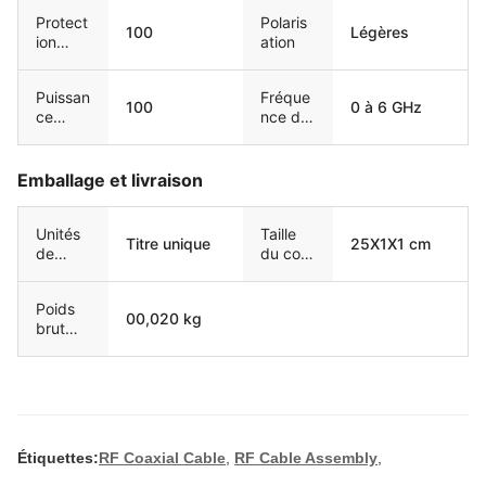
Protect
Polaris
100
Légères
ion
ation
contre
les
Puissan
Fréque
intrusio
100
0 à 6 GHz
ce
nce de
ns
d'entré
l'anten
e
ne
maxim
Emballage et livraison
ale
Unités
Taille
Titre unique
25X1X1 cm
de
du colis
vente
unique
Poids
00,020 kg
brut
unique
Étiquettes:
RF Coaxial Cable
,
RF Cable Assembly
,