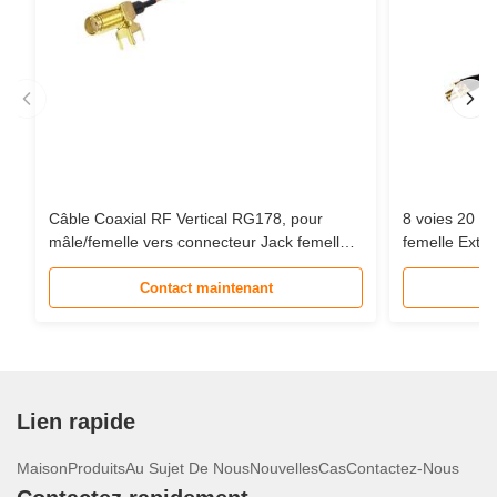
Câble Coaxial RF Vertical RG178, pour
8 voies 20 
mâle/femelle vers connecteur Jack femelle
femelle Exte
MHF-1, câble d'extension en queue de
câble Coaxia
cochon
Contact maintenant
Communicati
Lien rapide
Maison
Produits
Au Sujet De Nous
Nouvelles
Cas
Contactez-Nous