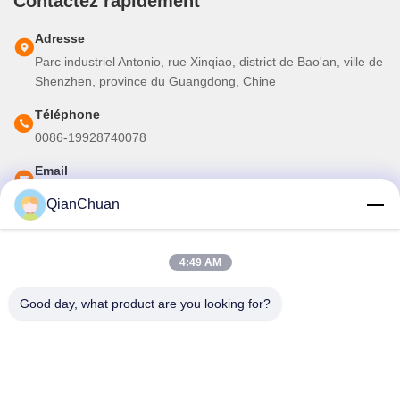
Contactez rapidement
Adresse
Parc industriel Antonio, rue Xinqiao, district de Bao'an, ville de
Shenzhen, province du Guangdong, Chine
Téléphone
0086-19928740078
Email
martins.shen520@gmail.com
QianChuan
Notre newsletter
4:49 AM
Abonnez-vous à notre newsletter pour des réductions et plus
Good day, what product are you looking for?
encore.